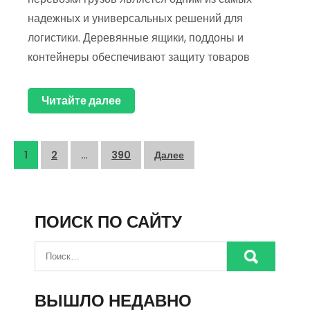
надежных и универсальных решений для
логистики. Деревянные ящики, поддоны и
контейнеры обеспечивают защиту товаров
Читайте далее
Пагинация
1
2
…
390
Далее
записей
ПОИСК ПО САЙТУ
ВЫШЛО НЕДАВНО