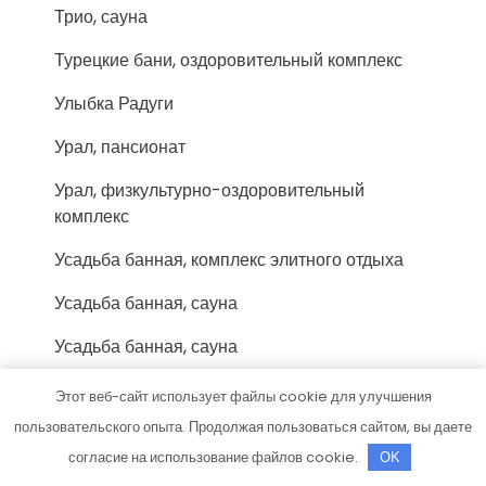
Трио, сауна
Турецкие бани, оздоровительный комплекс
Улыбка Радуги
Урал, пансионат
Урал, физкультурно-оздоровительный
комплекс
Усадьба банная, комплекс элитного отдыха
Усадьба банная, сауна
Усадьба банная, сауна
Учебный центр Миг
Этот веб-сайт использует файлы cookie для улучшения
пользовательского опыта. Продолжая пользоваться сайтом, вы даете
Феникс-Авто, сервис-маркет
согласие на использование файлов cookie.
OK
Форис, торгово-монтажная компания