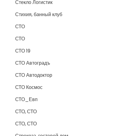
Стекло Логистик
Стихия, банный клуб
СТО
СТО
СТО 19
СТО Автоградъ
СТО Автодоктор
СТО Космос
СТО_Евп
СТО, СТО
СТО, СТО
Стрекоза, гостевой дом