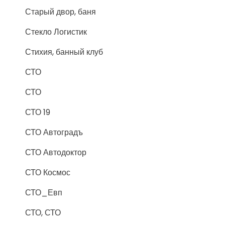
Старый двор, баня
Стекло Логистик
Стихия, банный клуб
СТО
СТО
СТО 19
СТО Автоградъ
СТО Автодоктор
СТО Космос
СТО_Евп
СТО, СТО