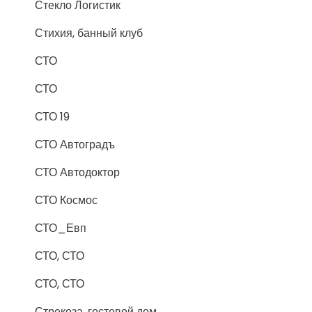
Стекло Логистик
Стихия, банный клуб
СТО
СТО
СТО 19
СТО Автоградъ
СТО Автодоктор
СТО Космос
СТО_Евп
СТО, СТО
СТО, СТО
Стрекоза, гостевой дом