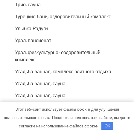
Трио, сауна
Турецкие бани, оздоровительный комплекс
Улыбка Радуги
Урал, пансионат
Урал, физкультурно-оздоровительный
комплекс
Усадьба банная, комплекс элитного отдыха
Усадьба банная, сауна
Усадьба банная, сауна
Учебный центр Миг
Этот веб-сайт использует файлы cookie для улучшения
пользовательского опыта. Продолжая пользоваться сайтом, вы даете
Феникс-Авто, сервис-маркет
согласие на использование файлов cookie.
OK
Форис, торгово-монтажная компания