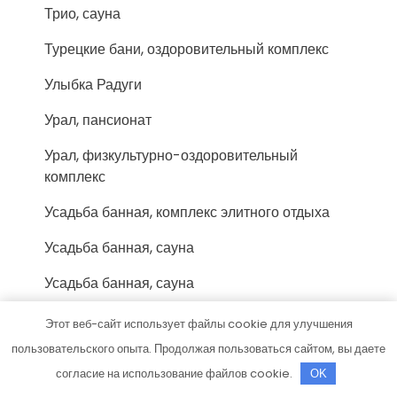
Трио, сауна
Турецкие бани, оздоровительный комплекс
Улыбка Радуги
Урал, пансионат
Урал, физкультурно-оздоровительный
комплекс
Усадьба банная, комплекс элитного отдыха
Усадьба банная, сауна
Усадьба банная, сауна
Учебный центр Миг
Этот веб-сайт использует файлы cookie для улучшения
пользовательского опыта. Продолжая пользоваться сайтом, вы даете
Феникс-Авто, сервис-маркет
согласие на использование файлов cookie.
OK
Форис, торгово-монтажная компания