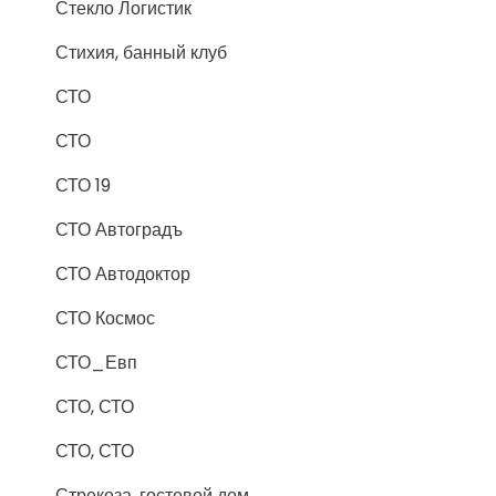
Стекло Логистик
Стихия, банный клуб
СТО
СТО
СТО 19
СТО Автоградъ
СТО Автодоктор
СТО Космос
СТО_Евп
СТО, СТО
СТО, СТО
Стрекоза, гостевой дом