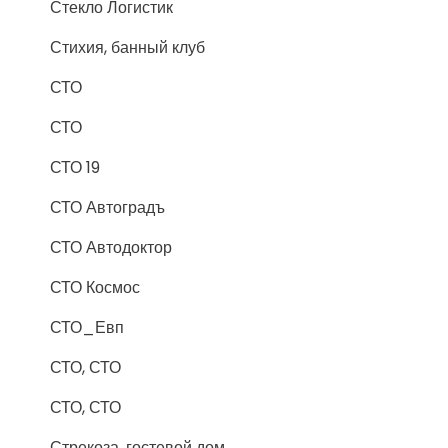
Стекло Логистик
Стихия, банный клуб
СТО
СТО
СТО 19
СТО Автоградъ
СТО Автодоктор
СТО Космос
СТО_Евп
СТО, СТО
СТО, СТО
Стрекоза, гостевой дом