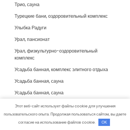
Трио, сауна
Турецкие бани, оздоровительный комплекс
Улыбка Радуги
Урал, пансионат
Урал, физкультурно-оздоровительный
комплекс
Усадьба банная, комплекс элитного отдыха
Усадьба банная, сауна
Усадьба банная, сауна
Учебный центр Миг
Этот веб-сайт использует файлы cookie для улучшения
пользовательского опыта. Продолжая пользоваться сайтом, вы даете
Феникс-Авто, сервис-маркет
согласие на использование файлов cookie.
OK
Форис, торгово-монтажная компания