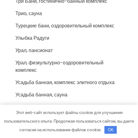
Три Бани, гостинично-банный комплекс
Трио, сауна
Турецкие бани, оздоровительный комплекс
Улыбка Радуги
Урал, пансионат
Урал, физкультурно-оздоровительный
комплекс
Усадьба банная, комплекс элитного отдыха
Усадьба банная, сауна
Усадьба банная, сауна
Этот веб-сайт использует файлы cookie для улучшения
Учебный центр Миг
пользовательского опыта. Продолжая пользоваться сайтом, вы даете
согласие на использование файлов cookie.
OK
Феникс-Авто, сервис-маркет