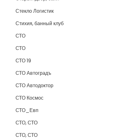
Стекло Логистик
Стихия, банный клуб
СТО
СТО
СТО 19
СТО Автоградъ
СТО Автодоктор
СТО Космос
СТО_Евп
СТО, СТО
СТО, СТО