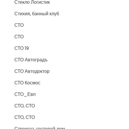
Стекло Логистик
Стихия, банный клуб
СТО
СТО
СТО 19
СТО Автоградъ
СТО Автодоктор
СТО Космос
СТО_Евп
СТО, СТО
СТО, СТО
Стрекоза, гостевой дом