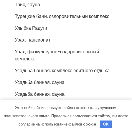
Трио, сауна
Турецкие бани, оздоровительный комплекс
Улыбка Радуги
Урал, пансионат
Урал, физкультурно-оздоровительный
комплекс
Усадьба банная, комплекс элитного отдыха
Усадьба банная, сауна
Усадьба банная, сауна
Учебный центр Миг
Этот веб-сайт использует файлы cookie для улучшения
пользовательского опыта. Продолжая пользоваться сайтом, вы даете
Феникс-Авто, сервис-маркет
согласие на использование файлов cookie.
OK
Форис, торгово-монтажная компания