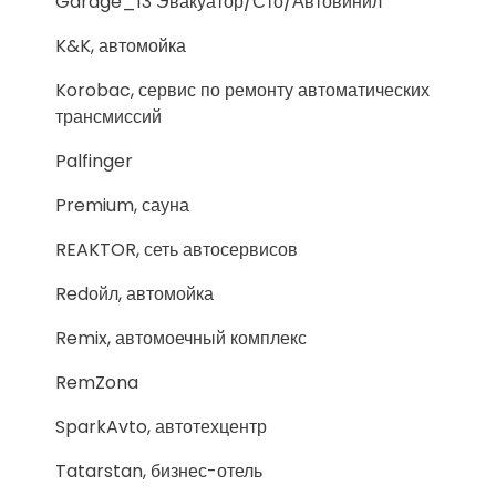
Garage_13 Эвакуатор/Сто/Автовинил
K&K, автомойка
Korobac, сервис по ремонту автоматических
трансмиссий
Palfinger
Premium, сауна
REAKTOR, сеть автосервисов
Redойл, автомойка
Remix, автомоечный комплекс
RemZona
SparkAvto, автотехцентр
Tatarstan, бизнес-отель