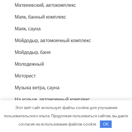
Матвеевский, автокомплекс
Маяк, банный комплекс
Маяк, сауна
Мойдодыр, автомоечный комплекс
Мойдодыр, баня
Молодежный
Моторист
Музыка ветра, сауна
На кольце, автомоечный комплекс
Этот веб-сайт использует файлы cookie для улучшения
На сладкой базе, автомойка
пользовательского опыта. Продолжая пользоваться сайтом, вы даете
Набережные Челны, клиника-санаторий
согласие на использование файлов cookie.
OK