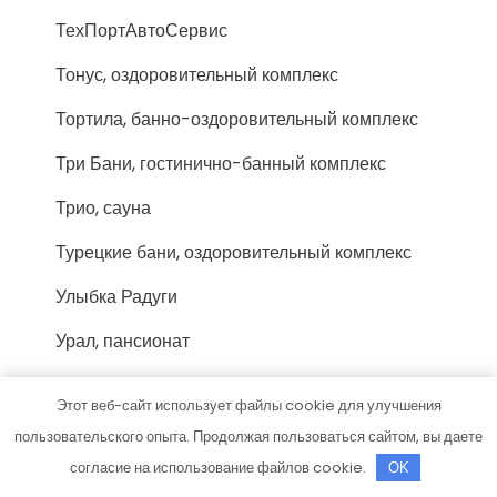
ТехПортАвтоСервис
Тонус, оздоровительный комплекс
Тортила, банно-оздоровительный комплекс
Три Бани, гостинично-банный комплекс
Трио, сауна
Турецкие бани, оздоровительный комплекс
Улыбка Радуги
Урал, пансионат
Урал, физкультурно-оздоровительный
Этот веб-сайт использует файлы cookie для улучшения
комплекс
пользовательского опыта. Продолжая пользоваться сайтом, вы даете
Усадьба банная, комплекс элитного отдыха
согласие на использование файлов cookie.
OK