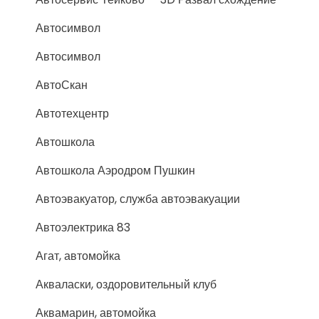
Автосимвол
Автосимвол
АвтоСкан
Автотехцентр
Автошкола
Автошкола Аэродром Пушкин
Автоэвакуатор, служба автоэвакуации
Автоэлектрика 83
Агат, автомойка
Акваласки, оздоровительный клуб
Аквамарин, автомойка