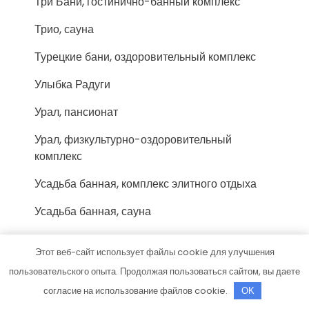
Три Бани, гостинично-банный комплекс
Трио, сауна
Турецкие бани, оздоровительный комплекс
Улыбка Радуги
Урал, пансионат
Урал, физкультурно-оздоровительный
комплекс
Усадьба банная, комплекс элитного отдыха
Усадьба банная, сауна
Усадьба банная, сауна
Этот веб-сайт использует файлы cookie для улучшения
Учебный центр Миг
пользовательского опыта. Продолжая пользоваться сайтом, вы даете
согласие на использование файлов cookie.
OK
Феникс-Авто, сервис-маркет