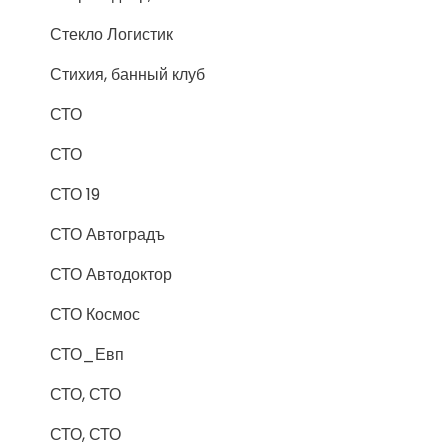
Стекло Логистик
Стихия, банный клуб
СТО
СТО
СТО 19
СТО Автоградъ
СТО Автодоктор
СТО Космос
СТО_Евп
СТО, СТО
СТО, СТО