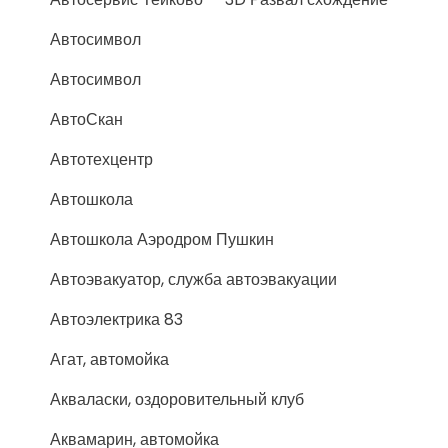
Автосимвол
Автосимвол
АвтоСкан
Автотехцентр
Автошкола
Автошкола Аэродром Пушкин
Автоэвакуатор, служба автоэвакуации
Автоэлектрика 83
Агат, автомойка
Акваласки, оздоровительный клуб
Аквамарин, автомойка