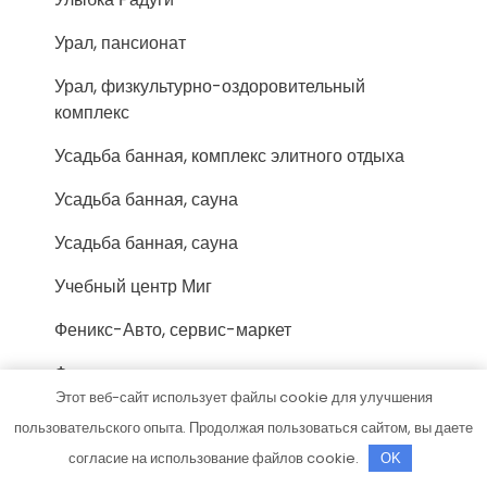
Урал, пансионат
Урал, физкультурно-оздоровительный
комплекс
Усадьба банная, комплекс элитного отдыха
Усадьба банная, сауна
Усадьба банная, сауна
Учебный центр Миг
Феникс-Авто, сервис-маркет
Форис, торгово-монтажная компания
Этот веб-сайт использует файлы cookie для улучшения
Фортуна, сауна
пользовательского опыта. Продолжая пользоваться сайтом, вы даете
Хижина охотника, гостевой дом
согласие на использование файлов cookie.
OK