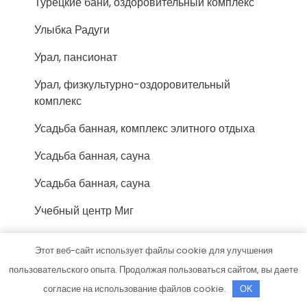
Турецкие бани, оздоровительный комплекс
Улыбка Радуги
Урал, пансионат
Урал, физкультурно-оздоровительный
комплекс
Усадьба банная, комплекс элитного отдыха
Усадьба банная, сауна
Усадьба банная, сауна
Учебный центр Миг
Феникс-Авто, сервис-маркет
Этот веб-сайт использует файлы cookie для улучшения
Форис, торгово-монтажная компания
пользовательского опыта. Продолжая пользоваться сайтом, вы даете
согласие на использование файлов cookie.
OK
Фортуна, сауна