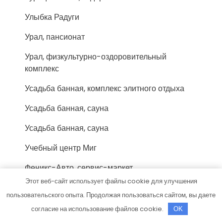
Улыбка Радуги
Урал, пансионат
Урал, физкультурно-оздоровительный
комплекс
Усадьба банная, комплекс элитного отдыха
Усадьба банная, сауна
Усадьба банная, сауна
Учебный центр Миг
Феникс-Авто, сервис-маркет
Этот веб-сайт использует файлы cookie для улучшения
Форис, торгово-монтажная компания
пользовательского опыта. Продолжая пользоваться сайтом, вы даете
Фортуна, сауна
согласие на использование файлов cookie.
OK