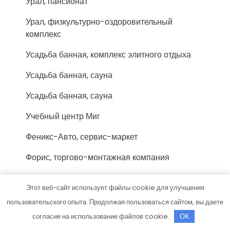
Урал, пансионат
Урал, физкультурно-оздоровительный
комплекс
Усадьба банная, комплекс элитного отдыха
Усадьба банная, сауна
Усадьба банная, сауна
Учебный центр Миг
Феникс-Авто, сервис-маркет
Форис, торгово-монтажная компания
Фортуна, сауна
Этот веб-сайт использует файлы cookie для улучшения
Хижина охотника, гостевой дом
пользовательского опыта. Продолжая пользоваться сайтом, вы даете
согласие на использование файлов cookie.
OK
Хозмаркет