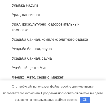
Улыбка Радуги
Урал, пансионат
Урал, физкультурно-оздоровительный
комплекс
Усадьба банная, комплекс элитного отдыха
Усадьба банная, сауна
Усадьба банная, сауна
Учебный центр Миг
Феникс-Авто, сервис-маркет
Форис, торгово-монтажная компания
Этот веб-сайт использует файлы cookie для улучшения
пользовательского опыта. Продолжая пользоваться сайтом, вы даете
Фортуна, сауна
согласие на использование файлов cookie.
OK
Хижина охотника, гостевой дом