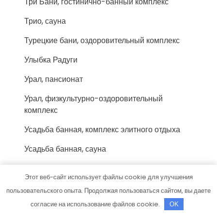
Три Бани, гостинично-банный комплекс
Трио, сауна
Турецкие бани, оздоровительный комплекс
Улыбка Радуги
Урал, пансионат
Урал, физкультурно-оздоровительный
комплекс
Усадьба банная, комплекс элитного отдыха
Усадьба банная, сауна
Усадьба банная, сауна
Этот веб-сайт использует файлы cookie для улучшения
Учебный центр Миг
пользовательского опыта. Продолжая пользоваться сайтом, вы даете
согласие на использование файлов cookie.
OK
Феникс-Авто, сервис-маркет