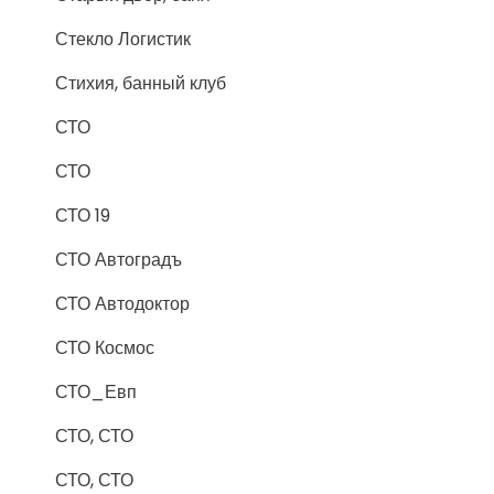
Стекло Логистик
Стихия, банный клуб
СТО
СТО
СТО 19
СТО Автоградъ
СТО Автодоктор
СТО Космос
СТО_Евп
СТО, СТО
СТО, СТО