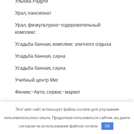
Улыбка Радуги
Урал, пансионат
Урал, физкультурно-оздоровительный
комплекс
Усадьба банная, комплекс элитного отдыха
Усадьба банная, сауна
Усадьба банная, сауна
Учебный центр Миг
Феникс-Авто, сервис-маркет
Форис, торгово-монтажная компания
Этот веб-сайт использует файлы cookie для улучшения
Фортуна, сауна
пользовательского опыта. Продолжая пользоваться сайтом, вы даете
согласие на использование файлов cookie.
OK
Хижина охотника, гостевой дом