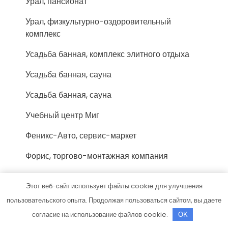
Урал, пансионат
Урал, физкультурно-оздоровительный
комплекс
Усадьба банная, комплекс элитного отдыха
Усадьба банная, сауна
Усадьба банная, сауна
Учебный центр Миг
Феникс-Авто, сервис-маркет
Форис, торгово-монтажная компания
Фортуна, сауна
Этот веб-сайт использует файлы cookie для улучшения
Хижина охотника, гостевой дом
пользовательского опыта. Продолжая пользоваться сайтом, вы даете
согласие на использование файлов cookie.
OK
Хозмаркет