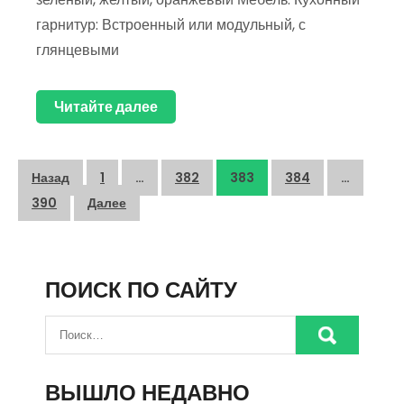
гарнитур: Встроенный или модульный, с
глянцевыми
Читайте далее
Пагинация
Назад
1
…
382
383
384
…
записей
390
Далее
ПОИСК ПО САЙТУ
ВЫШЛО НЕДАВНО