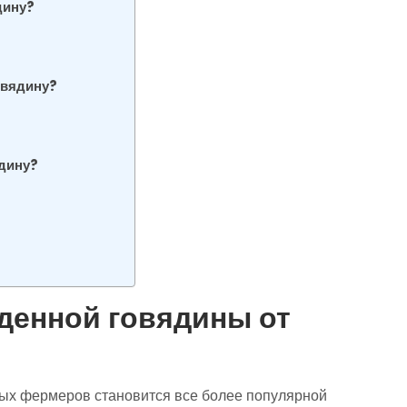
дину?
овядину?
ядину?
денной говядины от
ых фермеров становится все более популярной