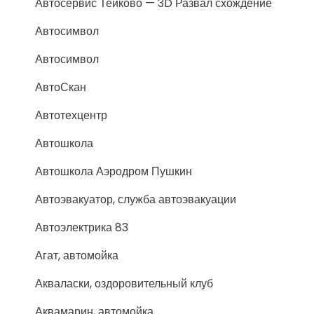
Автосервис Тейково — 3D Развал схождение
Автосимвол
Автосимвол
АвтоСкан
Автотехцентр
Автошкола
Автошкола Аэродром Пушкин
Автоэвакуатор, служба автоэвакуации
Автоэлектрика 83
Агат, автомойка
Акваласки, оздоровительный клуб
Аквамарин, автомойка