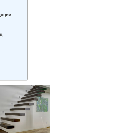
дации
ц