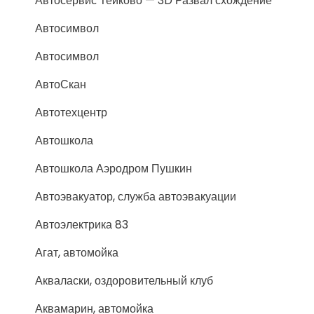
Автосервис Тейково — 3D Развал схождение
Автосимвол
Автосимвол
АвтоСкан
Автотехцентр
Автошкола
Автошкола Аэродром Пушкин
Автоэвакуатор, служба автоэвакуации
Автоэлектрика 83
Агат, автомойка
Акваласки, оздоровительный клуб
Аквамарин, автомойка