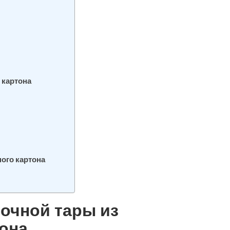
 картона
ого картона
очной тары из
она