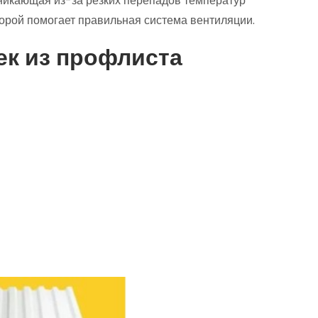
никающая из-за резких перепадов температур
торой помогает правильная система вентиляции.
ек из профлиста